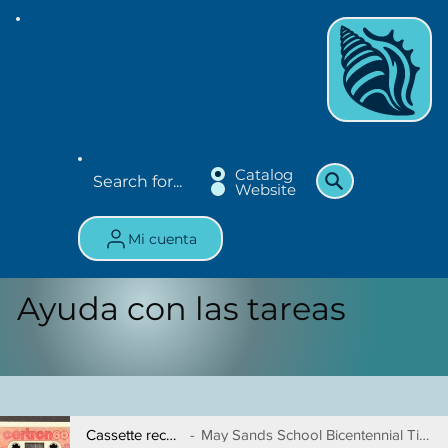
Catalog
Website
Mi cuenta
Ayuda con las tareas
Cassette recording
May Sands School Bicentennial Time Capsule