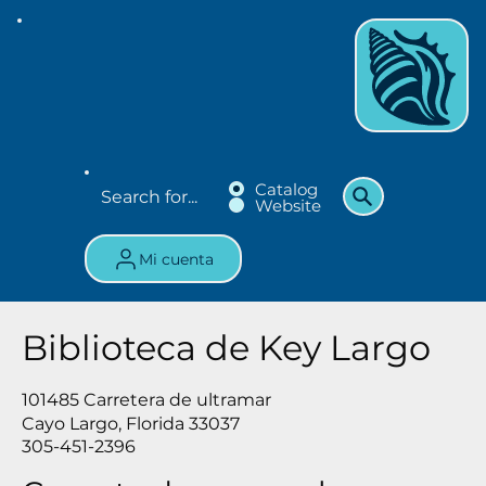
Catalog
Website
Mi cuenta
Biblioteca de Key Largo
101485 Carretera de ultramar
Cayo Largo, Florida 33037
305-451-2396